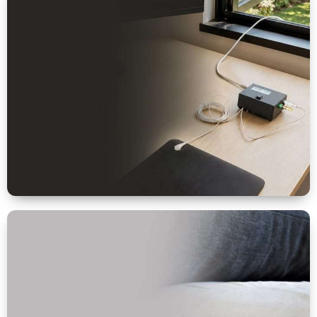
integral
para
la casa
VER MÁS
Optimización
para
contacto
tierra