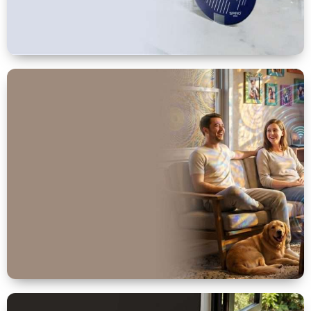
Protección
esencial
para la
casa
Ver mas
Protección