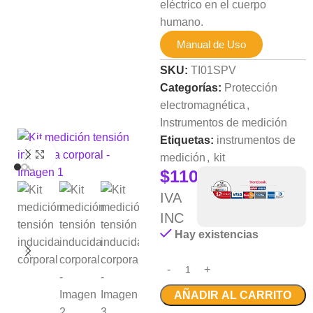
eléctrico en el cuerpo
humano.
Manual de Uso
SKU:
TI01SPV
Categorías:
Protección
electromagnética
,
Instrumentos de medición
Etiquetas:
instrumentos de
Clic para ampliar
medición
,
kit
$
110.000
IVA
INC
Hay existencias
AÑADIR AL CARRITO