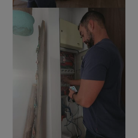
Medición
radiación alta
frecuencia
(wifi, Bt,
celular) con
Aaronia
Spectran V4