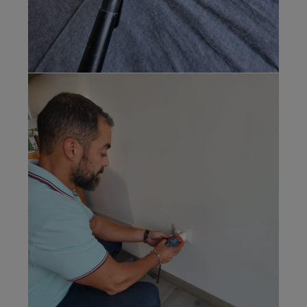
Medición
Campos
Magnéticos
con NFA1000
Gigahertz
Solutions