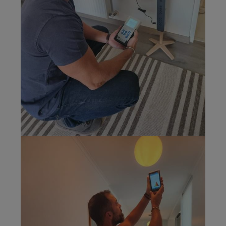
Medición de
electrones
(iones
negativos) con
ALPHALAB
AIC2