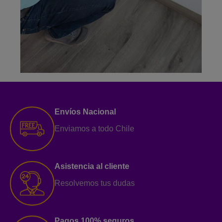
Medición
resistividad de
Envíos Nacional
la tierra con
Enviamos a todo Chile
Tohm-E
Asistencia al cliente
Resolvemos tus dudas
Pagos 100% seguros