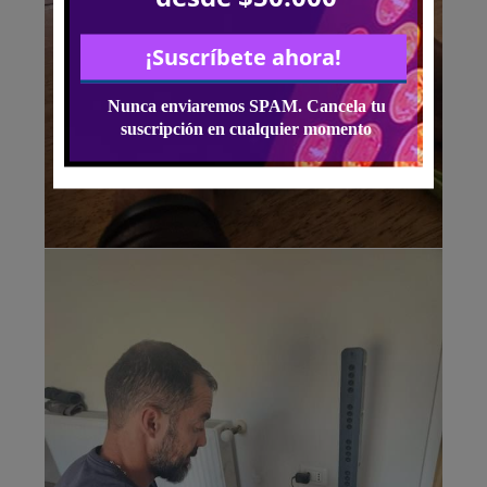
Medición
espectral
pantalla ( luz
azul)