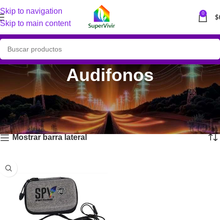
Skip to navigation
0
$
Skip to main content
Audifonos
Inicio
Protección electromagnética
Para viajar (auto, avión)
Audifonos
Mostrando el único resultado
Mostrar barra lateral