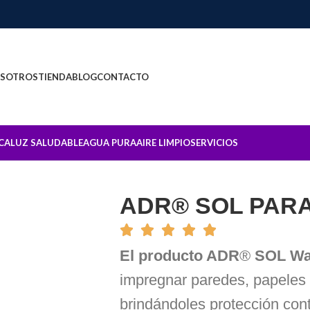
SOTROS
TIENDA
BLOG
CONTACTO
CA
LUZ SALUDABLE
AGUA PURA
AIRE LIMPIO
SERVICIOS
ADR® SOL PAR
El producto ADR
®
SOL Wa
impregnar paredes, papeles p
brindándoles protección cont