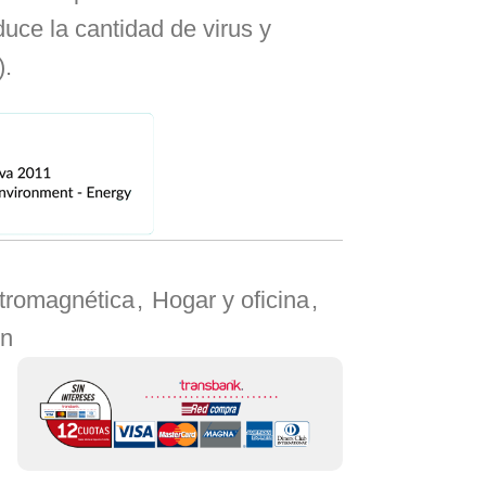
uce la cantidad de virus y
).
ctromagnética
,
Hogar y oficina
,
ón