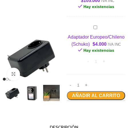
$
105.000
IVA INC
POLIER
Hay existencias
PANDA
Adaptador
Europeo/Chileno
Adaptador Europeo/Chileno
(Schuko)
(Schuko)
$
4.000
IVA INC
Hay existencias
Clic para ampliar
AÑADIR AL CARRITO
DESCRIPCIÓN