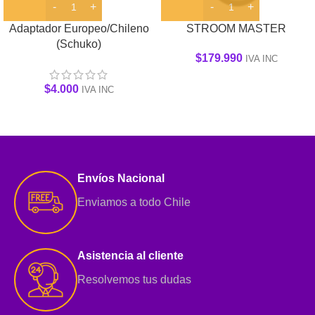
Adaptador Europeo/Chileno
STROOM MASTER
(Schuko)
$
179.990
IVA INC
$
4.000
IVA INC
Envíos Nacional
Enviamos a todo Chile
Asistencia al cliente
Resolvemos tus dudas