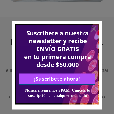
Diseño óptico consciente.
Lo que nos diferencia
Proteger los ojos durante el día
no significa
eliminar la luz azul
, ya que hacerlo podría afectar
negativamente los ritmos biológicos diurnos.
Tras años de pruebas y experiencia técnica,
desarrollamos lentes con un
equilibrio óptimo
entre protección ocular y confort visual
: