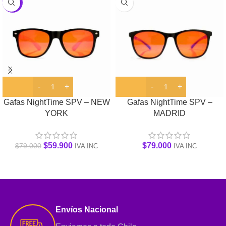
-24%
Gafas NightTime SPV – NEW
Gafas NightTime SPV –
YORK
MADRID
$
59.900
$
79.000
$
79.000
IVA INC
IVA INC
Envíos Nacional