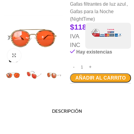
Gafas filtrantes de luz azul
,
Gafas para la Noche
(NightTime)
$
118.000
IVA
INC
Hay existencias
Clic para ampliar
AÑADIR AL CARRITO
DESCRIPCIÓN
__