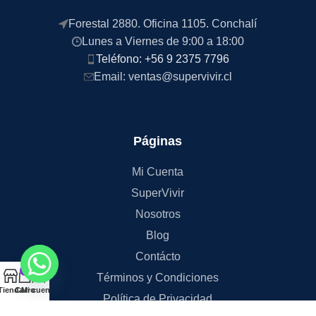
Forestal 2880. Oficina 1105. Conchalí
Lunes a Viernes de 9:00 a 18:00
Teléfono: +56 9 2375 7796
Email: ventas@supervivir.cl
Páginas
Mi Cuenta
SuperVivir
Nosotros
Blog
Contácto
0
Términos y Condiciones
Tienda
Carro
Mi cuenta
Política de Privacidad