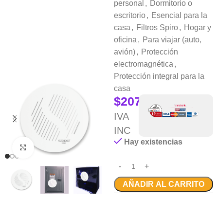
personal
,
Dormitorio o
escritorio
,
Esencial para la
casa
,
Filtros Spiro
,
Hogar y
oficina
,
Para viajar (auto,
avión)
,
Protección
electromagnética
,
Protección integral para la
casa
$
207.990
IVA
INC
Hay existencias
Clic para ampliar
AÑADIR AL CARRITO