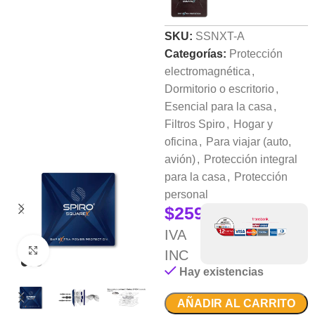
SKU:
SSNXT-A
Categorías:
Protección
electromagnética
,
Dormitorio o escritorio
,
Esencial para la casa
,
Filtros Spiro
,
Hogar y
oficina
,
Para viajar (auto,
avión)
,
Protección integral
para la casa
,
Protección
personal
$
259.990
IVA
Clic para ampliar
INC
Hay existencias
AÑADIR AL CARRITO