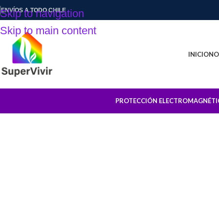
ENVÍOS A TODO CHILE
Skip to navigation
Skip to main content
INICIO
NO
PROTECCIÓN ELECTROMAGNÉTI