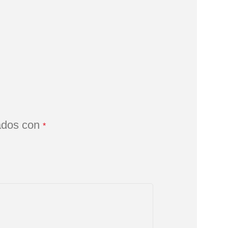
ados con
*