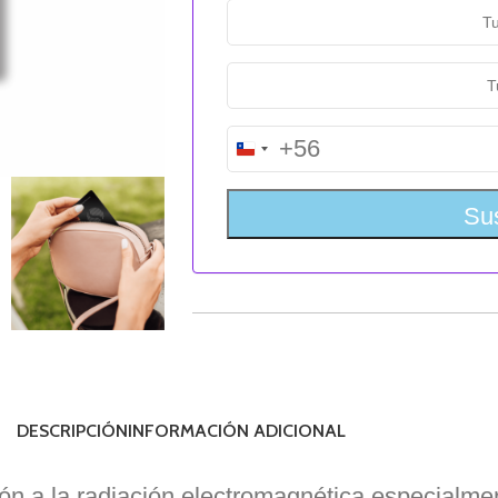
+56
Chile
+56
DESCRIPCIÓN
INFORMACIÓN ADICIONAL
a la radiación electromagnética especialmente