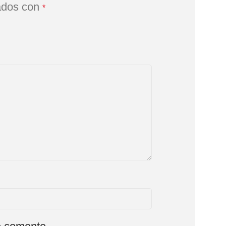
ados con
*