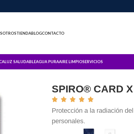
SOTROS
TIENDA
BLOG
CONTACTO
CA
LUZ SALUDABLE
AGUA PURA
AIRE LIMPIO
SERVICIOS
SPIRO® CARD X
Protección a la radiación del
personales.