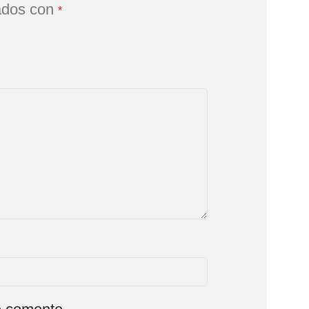
ados con
*