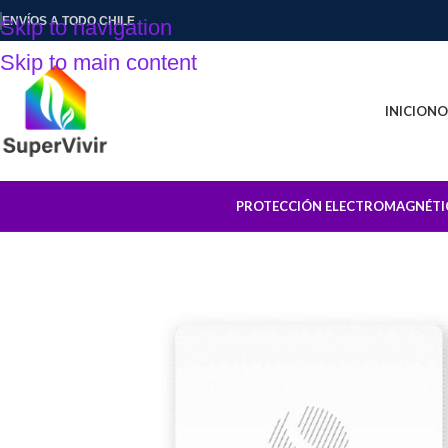
ENVÍOS A TODO CHILE
Skip to navigation
Skip to main content
INICIO
NO
PROTECCIÓN ELECTROMAGNÉTI