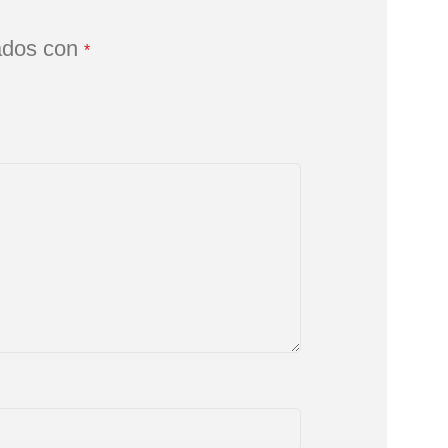
ados con
*