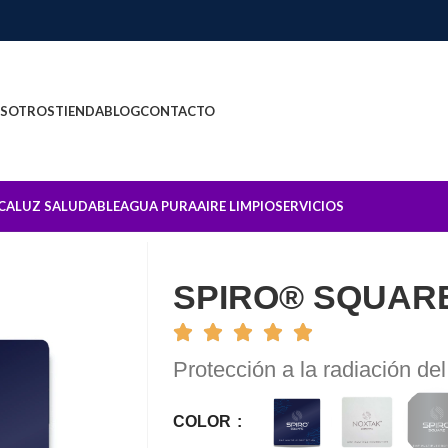
SOTROS
TIENDA
BLOG
CONTACTO
CA
LUZ SALUDABLE
AGUA PURA
AIRE LIMPIO
SERVICIOS
SPIRO® SQUAR
Protección a la radiación de
COLOR