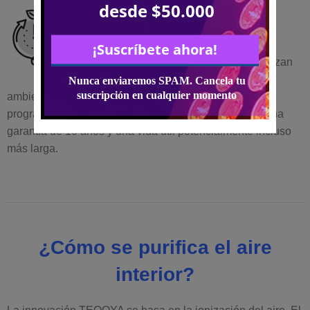
Eco Responsable
Los purificadores de aire TEQOYA están
diseñados y fabricados en Francia y utilizan
materiales respetuosos con el medio
ambiente siempre que sea posible. Sin obsolescencia
programada, el ionizador de aire TEQOYA 450 tiene una
garantía de 10 años y una vida útil potencialmente incluso
más larga.
¿Cómo se purifica el aire
interior?