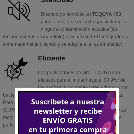
Discreto y silencioso, el
TEQOYA 450
puede instalarse en su hogar sin temor a
ninguna contaminación acústica (su
funcionamiento es inaudible) o visual (su LED integrado es
extremadamente discreto y se adapta a la luz ambiental).
Eficiente
Los purificadores de aire TEQOYA son
eficaces para eliminar hasta el 99,9%* de
las partículas: contaminación urbana, virus,
bacterias, alérgenos, moho e incluso partículas ultrafinas.
Para que puedas medir concretamente su efectividad,
SUPERVIVIR SPA ofrece el arriendo de instrumentos y así
medir las cantidades de iones negativos y/o cantidad de
partículas finas ( contactarnos para ver condiciones).